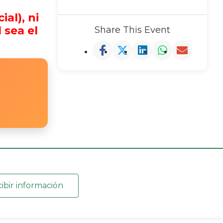
al), ni
 sea el
Share This Event
ibir información