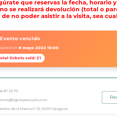
rate que reservas la fecha, horario y
 se realizará devolución (total o parci
e no poder asistir a la visita, sea cual
Evento vencido
xpired on
8 mayo 2022 10:00
Total tickets sold: 21
56 87 30 70
Rec
atorre@lagranjaescuela.com
amino de la Marina nº 25, 50011 Zaragoza