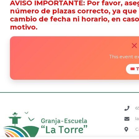
AVISO IMPORTANTE: Por favor, asegú
número de plazas correcto, ya que no
cambio de fecha ni horario, en caso d
motivo.
This event e
🎟 
6
l
C