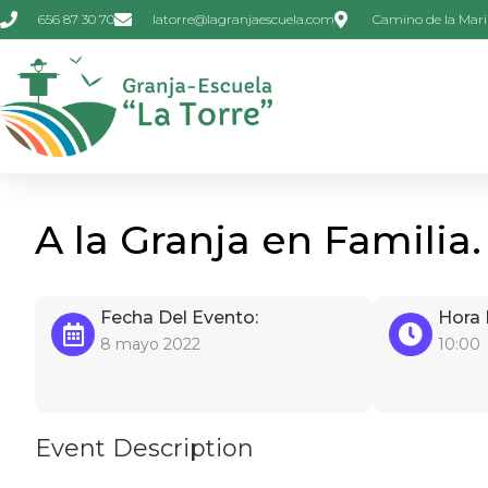
656 87 30 70
latorre@lagranjaescuela.com
Camino de la Mari
A la Granja en Familia.
Fecha Del Evento:
Hora 
8 mayo 2022
10:00
Event Description