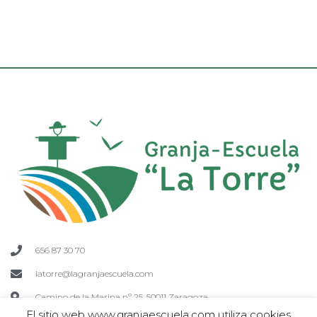
656 87 30 70
latorre@lagranjaescuela.com
Camino de la Marina nº 25, 50011 Zaragoza
El sitio web www.granjaescuela.com utiliza cookies